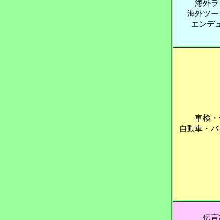
海外ラ
海外ツー
エンデ
車検・
自動車・バ
伝言