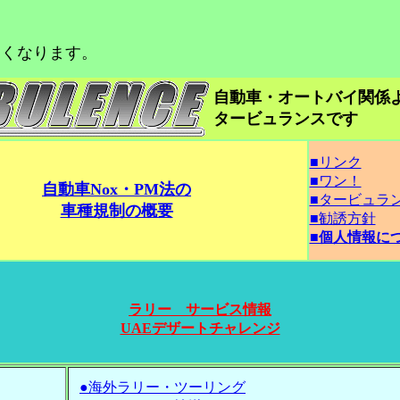
は高くなります。
自動車・オートバイ関係
タービュランスです
■リンク
■ワン！
自動車Nox・PM法の
■タービュラ
車種規制の概要
■勧誘方針
■個人情報に
ラリー サービス情報
UAEデザートチャレンジ
●海外ラリー・ツーリング