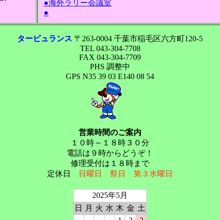
●海外ラリー会議室
●
タービュランス
〒263-0004 千葉市稲毛区六方町120-5
TEL 043-304-7708
FAX 043-304-7709
PHS 調整中
GPS N35 39 03 E140 08 54
営業時間のご案内
１０時～１８時３０分
電話は９時からどうぞ！
修理受付は１８時まで
定休日
日曜日 祭日 第３水曜日
2025年5月
日
月
火
水
木
金
土