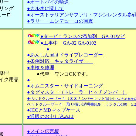
リー
●オートバイの輸送
リング
●カルネに関して
ューロ
●オーストラリアンサファリ・マシンレンタル参
●ラリー・エンデューロの写真
●タービュランスの添加剤 GA-01など
●工事中 GA-02 GA-0102
●
●あんしんmini ドライブレコーダー
●条例対応 キャタライザー
●車検＆修理
修理
●代車 ワンコOKです。
イク用品
●
●オムニスター・サイドオーニング
●タグマスター（トレーラーヒッチメンバー）
●
ベッドクルーザー４（８８ナンバーキット)
販売中止のため参考
ベッドクルーザー４ 取り扱い説明書PDF ランクル100 5.
●ICOとMDマップケース
●通販のお申し込みは
●メイン伝言板
板